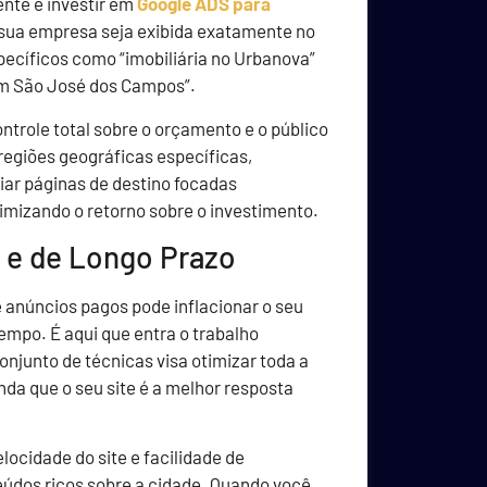
ente é investir em
Google ADS para
 sua empresa seja exibida exatamente no
ecíficos como “imobiliária no Urbanova”
em São José dos Campos”.
trole total sobre o orçamento e o público
regiões geográficas específicas,
iar páginas de destino focadas
mizando o retorno sobre o investimento.
 e de Longo Prazo
 anúncios pagos pode inflacionar o seu
tempo. É aqui que entra o trabalho
conjunto de técnicas visa otimizar toda a
nda que o seu site é a melhor resposta
locidade do site e facilidade de
eúdos ricos sobre a cidade. Quando você