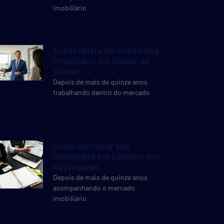
imobiliário
Especialista em marketing
imobiliário em Duque de
Caxias
Depois de mais de quinze anos
trabalhando dentro do mercado
Como destacar sua
imobiliária em Campos dos
Goytacazes
Depois de mais de quinze anos
acompanhando o mercado
imobiliário