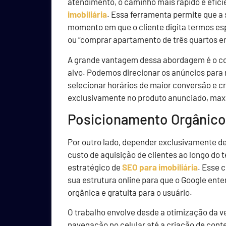
atendimento, o caminho mais rápido e efici
imobiliária
. Essa ferramenta permite que a
momento em que o cliente digita termos esp
ou “comprar apartamento de três quartos 
A grande vantagem dessa abordagem é o con
alvo. Podemos direcionar os anúncios para 
selecionar horários de maior conversão e cr
exclusivamente no produto anunciado, maxi
Posicionamento Orgânico
Por outro lado, depender exclusivamente de
custo de aquisição de clientes ao longo do 
estratégico de
SEO para imobiliária
. Esse 
sua estrutura online para que o Google ente
orgânica e gratuita para o usuário.
O trabalho envolve desde a otimização da ve
navegação no celular até a criação de cont