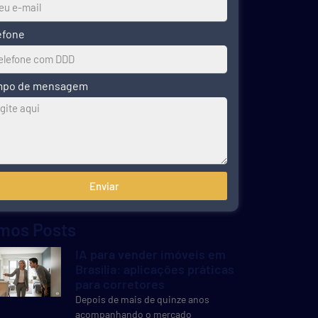
efone
po de mensagem
Enviar
imos Posts
IA para vender imóveis em
Brasília: aplicações práticas
para corretores
Depois de mais de quinze anos
acompanhando o mercado