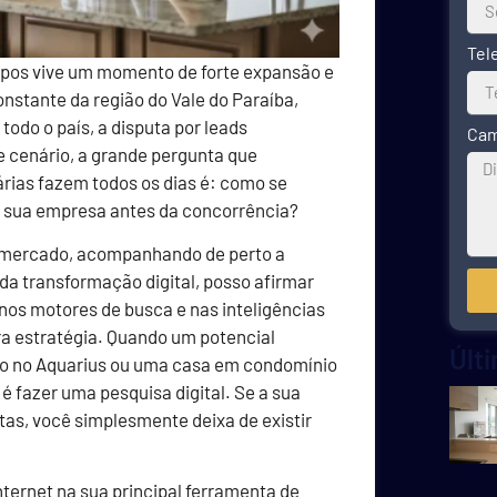
Tel
mpos vive um momento de forte expansão e
nstante da região do Vale do Paraíba,
todo o país, a disputa por leads
Cam
e cenário, a grande pergunta que
árias fazem todos os dias é: como se
 a sua empresa antes da concorrência?
o mercado, acompanhando de perto a
 da transformação digital, posso afirmar
nos motores de busca e nas inteligências
ura estratégia. Quando um potencial
Últ
o no Aquarius ou uma casa em condomínio
é fazer uma pesquisa digital. Se a sua
tas, você simplesmente deixa de existir
nternet na sua principal ferramenta de