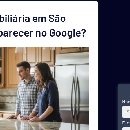
iliária em São
parecer no Google?
No
E-m