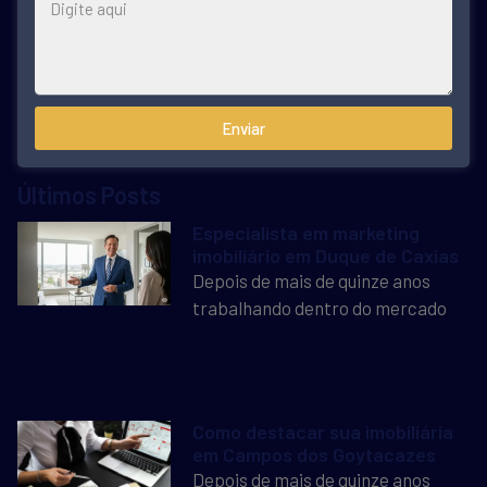
Enviar
Últimos Posts
Especialista em marketing
imobiliário em Duque de Caxias
Depois de mais de quinze anos
trabalhando dentro do mercado
Como destacar sua imobiliária
em Campos dos Goytacazes
Depois de mais de quinze anos