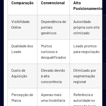
Comparação
Convencional
Alto
Posicionamento
Visibilidade
Dependência de
Autoridade
Online
portais
própria com site
genéricos
otimizado
Qualidade dos
Muitos
Leads prontos
Leads
curiosos e
para negociação
desqualificados
Custo de
Elevado devido
Otimizado por
Aquisição
à alta
segmentação
concorrência
regional
Percepção de
Apenas mais
Referência e
Marca
uma imobiliária
autoridade no
mercado local