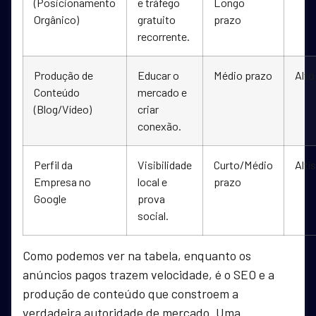
(Posicionamento
e tráfego
Longo
Orgânico)
gratuito
prazo
recorrente.
Produção de
Educar o
Médio prazo
Alto
Conteúdo
mercado e
(Blog/Vídeo)
criar
conexão.
Perfil da
Visibilidade
Curto/Médio
Altí
Empresa no
local e
prazo
Google
prova
social.
Como podemos ver na tabela, enquanto os
anúncios pagos trazem velocidade, é o SEO e a
produção de conteúdo que constroem a
verdadeira autoridade de mercado. Uma