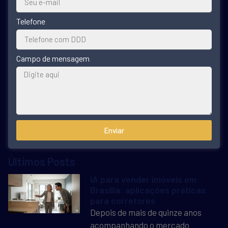
Telefone
Campo de mensagem
Enviar
Últimos Posts
IA para vender imóveis em
Brasília: aplicações práticas
para corretores
Depois de mais de quinze anos
acompanhando o mercado