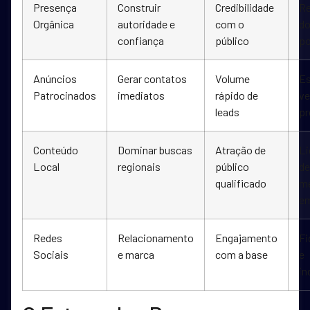
Presença
Construir
Credibilidade
R
Orgânica
autoridade e
com o
do
confiança
público
po
Anúncios
Gerar contatos
Volume
Es
Patrocinados
imediatos
rápido de
ve
leads
pr
Conteúdo
Dominar buscas
Atração de
Li
Local
regionais
público
de
qualificado
m
e
Redes
Relacionamento
Engajamento
Fi
Sociais
e marca
com a base
e
in