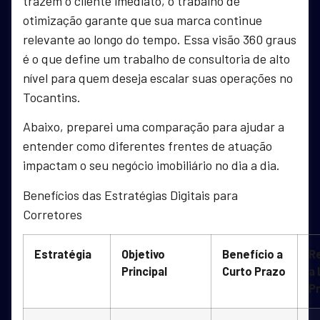
trazem o cliente imediato, o trabalho de
otimização garante que sua marca continue
relevante ao longo do tempo. Essa visão 360 graus
é o que define um trabalho de consultoria de alto
nível para quem deseja escalar suas operações no
Tocantins.
Abaixo, preparei uma comparação para ajudar a
entender como diferentes frentes de atuação
impactam o seu negócio imobiliário no dia a dia.
Benefícios das Estratégias Digitais para
Corretores
Estratégia
Objetivo
Benefício a
R
Principal
Curto Prazo
a
P