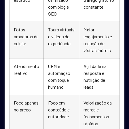
com blog e
constante
SEO
Fotos
Tours virtuais
Maior
amadoras de
e vídeos de
engajamento e
celular
experiência
redução de
visitas inúteis
Atendimento
CRM e
Agilidade na
reativo
automação
resposta e
com toque
nutrição de
humano
leads
Foco apenas
Foco em
Valorização da
no preço
conteúdo e
marca e
autoridade
fechamentos
rápidos