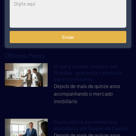
Enviar
Últimos Posts
IA para vender imóveis em
Brasília: aplicações práticas
para corretores
Depois de mais de quinze anos
acompanhando o mercado
imobiliário
Especialista em marketing
imobiliário em Duque de Caxias
Depois de mais de quinze anos