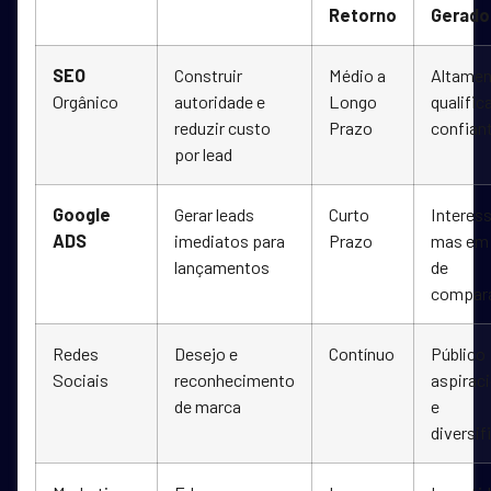
Retorno
Gerado
SEO
Construir
Médio a
Altamen
Orgânico
autoridade e
Longo
qualific
reduzir custo
Prazo
confian
por lead
Google
Gerar leads
Curto
Interes
ADS
imediatos para
Prazo
mas em 
lançamentos
de
compar
Redes
Desejo e
Contínuo
Público
Sociais
reconhecimento
aspiraci
de marca
e
diversif