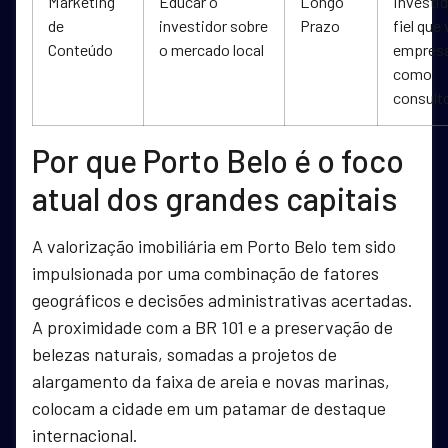
Marketing
Educar o
Longo
Investi
de
investidor sobre
Prazo
fiel que 
Conteúdo
o mercado local
empres
como
consult
Por que Porto Belo é o foco
atual dos grandes capitais
A valorização imobiliária em Porto Belo tem sido
impulsionada por uma combinação de fatores
geográficos e decisões administrativas acertadas.
A proximidade com a BR 101 e a preservação de
belezas naturais, somadas a projetos de
alargamento da faixa de areia e novas marinas,
colocam a cidade em um patamar de destaque
internacional.