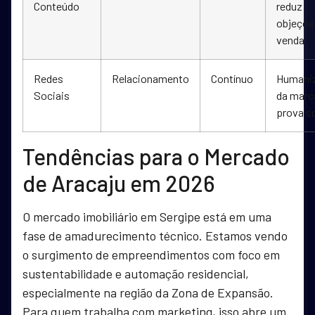
Conteúdo
reduz
objeçõe
venda
Redes
Relacionamento
Contínuo
Humani
Sociais
da marc
prova so
Tendências para o Mercado
de Aracaju em 2026
O mercado imobiliário em Sergipe está em uma
fase de amadurecimento técnico. Estamos vendo
o surgimento de empreendimentos com foco em
sustentabilidade e automação residencial,
especialmente na região da Zona de Expansão.
Para quem trabalha com marketing, isso abre um