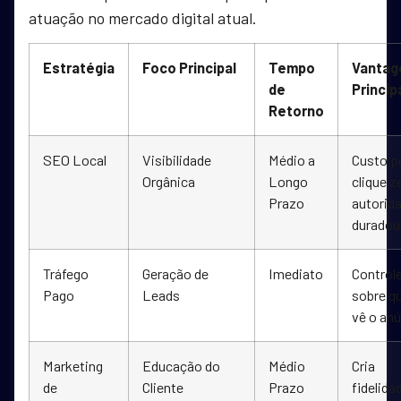
atuação no mercado digital atual.
Estratégia
Foco Principal
Tempo
Vanta
de
Princip
Retorno
SEO Local
Visibilidade
Médio a
Custo p
Orgânica
Longo
clique z
Prazo
autorid
duradou
Tráfego
Geração de
Imediato
Controle
Pago
Leads
sobre q
vê o an
Marketing
Educação do
Médio
Cria
de
Cliente
Prazo
fidelida