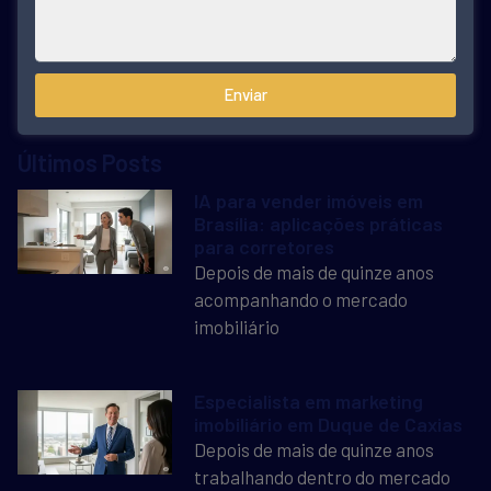
Enviar
Últimos Posts
IA para vender imóveis em
Brasília: aplicações práticas
para corretores
Depois de mais de quinze anos
acompanhando o mercado
imobiliário
Especialista em marketing
imobiliário em Duque de Caxias
Depois de mais de quinze anos
trabalhando dentro do mercado