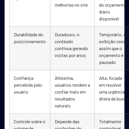
melhorias no site
do orçamento
diário
disponível
Durabilidade do
Duradouro, o
Temporário, a
posicionamento
conteúdo
exibição cessa
continua gerando
assim que o
visitas por anos
orçamento é
pausado
Confiança
Altíssima,
Alta, focada
percebida pelo
usuários tendem a
em resolver
usuário
confiar mais em
uma urgência
resultados
direta de busca
naturais
Controle sobre o
Depende das
Totalmente
volume de
oscilações do
controlável