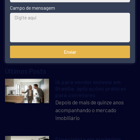
Campo de mensagem
Enviar
Últimos Posts
IA para vender imóveis em
Brasília: aplicações práticas
para corretores
Depois de mais de quinze anos
acompanhando o mercado
imobiliário
Especialista em marketing